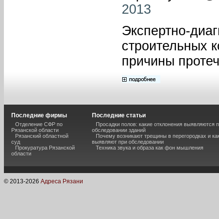
2013
Экспертно-диаг
строительных к
причины протеч
Последние фирмы
Последние статьи
Отделение СФР по
Просадки полов: какие отклонения выявляются 
Рязанской области
обследовании зданий
Рязанский областной
Почему возникают трещины в перегородках и ка
суд
выявляют при обследовании
Прокуратура Рязанской
Техника звука и образа как фон мышления
области
© 2013-
2026
Адреса Рязани