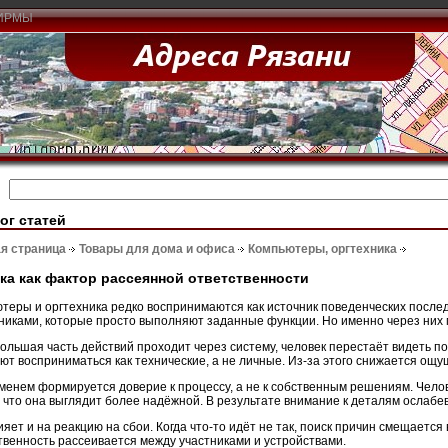
ИРМЫ
ог статей
я страница
Товары для дома и офиса
Компьютеры, оргтехника
ка как фактор рассеянной ответственности
теры и оргтехника редко воспринимаются как источник поведенческих после
иками, которые просто выполняют заданные функции. Но именно через них м
большая часть действий проходит через систему, человек перестаёт видеть п
ют восприниматься как технические, а не личные. Из-за этого снижается ощу
менем формируется доверие к процессу, а не к собственным решениям. Челов
 что она выглядит более надёжной. В результате внимание к деталям ослабев
ияет и на реакцию на сбои. Когда что-то идёт не так, поиск причин смещается
твенность рассеивается между участниками и устройствами.