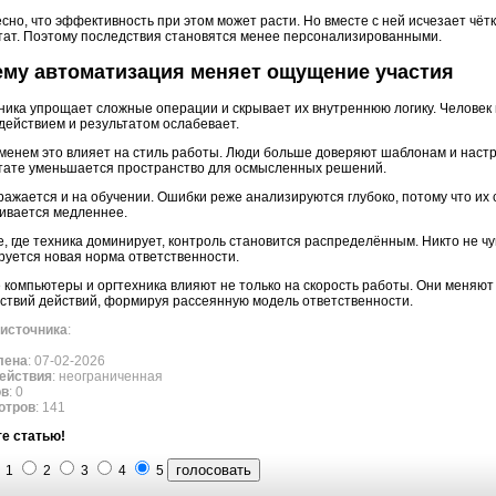
сно, что эффективность при этом может расти. Но вместе с ней исчезает чёт
тат. Поэтому последствия становятся менее персонализированными.
му автоматизация меняет ощущение участия
ника упрощает сложные операции и скрывает их внутреннюю логику. Человек в
действием и результатом ослабевает.
менем это влияет на стиль работы. Люди больше доверяют шаблонам и настро
тате уменьшается пространство для осмысленных решений.
ражается и на обучении. Ошибки реже анализируются глубоко, потому что их 
ивается медленнее.
е, где техника доминирует, контроль становится распределённым. Никто не чу
уется новая норма ответственности.
е компьютеры и оргтехника влияют не только на скорость работы. Они меняют
ствий действий, формируя рассеянную модель ответственности.
источника
:
лена
: 07-02-2026
ействия
: неограниченная
ов
: 0
отров
: 141
е статью!
1
2
3
4
5