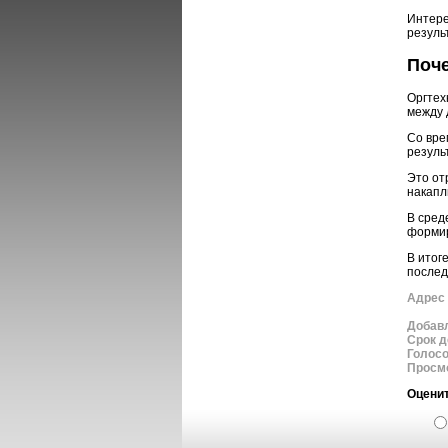
Интере
резуль
Поче
Оргтех
между 
Со вре
резуль
Это от
накапл
В сред
формир
В итог
послед
Адрес 
Добав
Срок д
Голос
Просм
Оценит