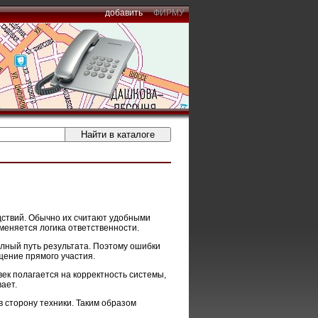
добавить
ФИРМУ
дствий. Обычно их считают удобными
еняется логика ответственности.
олный путь результата. Поэтому ошибки
щение прямого участия.
ек полагается на корректность системы,
ает.
 в сторону техники. Таким образом