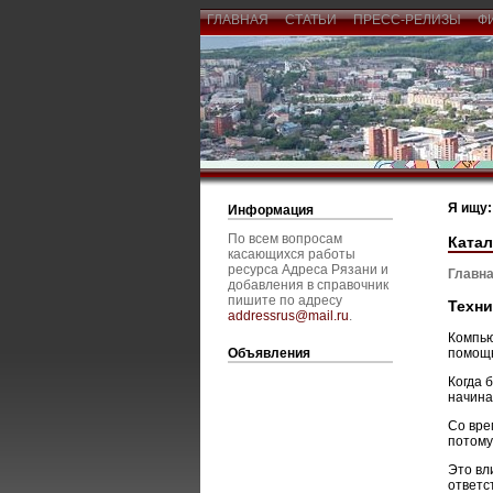
ГЛАВНАЯ
СТАТЬИ
ПРЕСС-РЕЛИЗЫ
Ф
Я ищу:
Информация
По всем вопросам
Катал
касающихся работы
ресурса Адреса Рязани и
Главна
добавления в справочник
пишите по адресу
Техни
addressrus@mail.ru
.
Компью
Объявления
помощн
Когда 
начина
Со вре
потому
Это вл
ответс