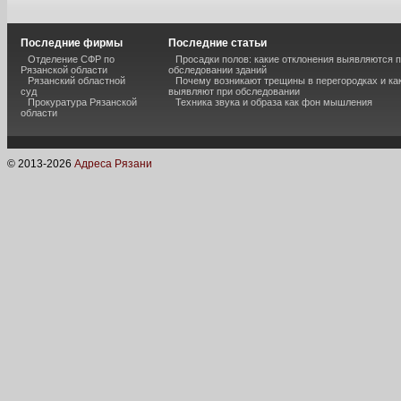
Последние фирмы
Последние статьи
Отделение СФР по
Просадки полов: какие отклонения выявляются 
Рязанской области
обследовании зданий
Рязанский областной
Почему возникают трещины в перегородках и ка
суд
выявляют при обследовании
Прокуратура Рязанской
Техника звука и образа как фон мышления
области
© 2013-
2026
Адреса Рязани