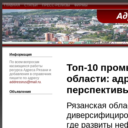
ГЛАВНАЯ
СТАТЬИ
ПРЕСС-РЕЛИЗЫ
ФИРМЫ
Информация
По всем вопросам
Топ-10 про
касающихся работы
ресурса Адреса Рязани и
добавления в справочник
области: ад
пишите по адресу
addressrus@mail.ru
.
перспектив
Объявления
Рязанская обла
диверсифициро
где развиты не