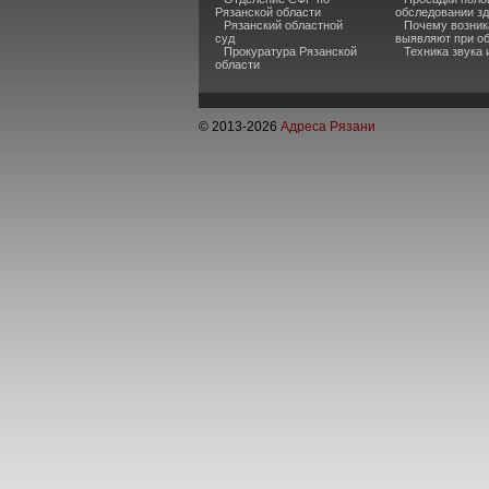
Рязанской области
обследовании з
Рязанский областной
Почему возник
суд
выявляют при о
Прокуратура Рязанской
Техника звука
области
© 2013-
2026
Адреса Рязани