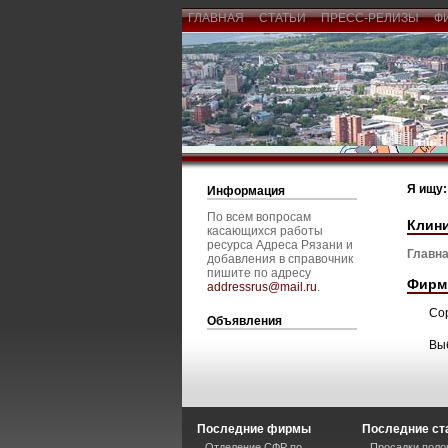
ГЛАВНАЯ
СТАТЬИ
ПРЕСС-РЕЛИЗЫ
Ф
Я ищу:
Информация
По всем вопросам
Клин
касающихся работы
ресурса Адреса Рязани и
Главна
добавления в справочник
пишите по адресу
Фирм
addressrus@mail.ru
.
Со
Объявления
Вы
Последние фирмы
Последние ст
Отделение СФР по
Просадки поло