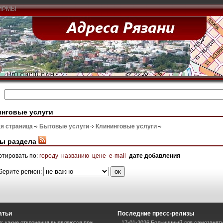
ИРМЫ
инговые услуги
я страница
Бытовые услуги
Клининговые услуги
ы раздела
ртировать по:
городу
названию
цене
e-mail
дате добавления
берите регион:
атьи
Последние пресс-релизы
в: какие отклонения выявляются при
17-01-2026 Больничный для самозаняты