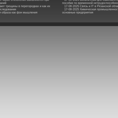
даний
пособие по временной нетрудоспособно
ают трещины в перегородках и как их
17-08-2025 Связь и IT в Рязанской обл
бследовании
17-08-2025 Химическая промышленност
 и образа как фон мышления
основные предприятия