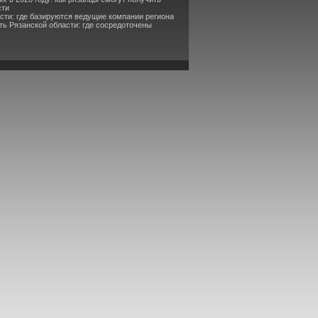
сти
асти: где базируются ведущие компании региона
ь Рязанской области: где сосредоточены