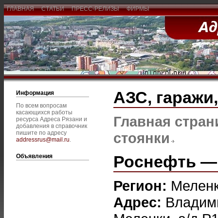
ГЛАВНАЯ
СТАТЬИ
ПРЕСС-РЕЛИЗЫ
ФИРМЫ
АЗС, гаражи
Информация
По всем вопросам
касающихся работы
Главная стран
ресурса Адреса Рязани и
добавления в справочник
пишите по адресу
стоянки
addressrus@mail.ru
.
Роснефть — 
Объявления
Регион:
Мелен
Адрес:
Владими