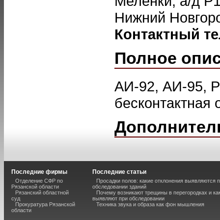
Меленки, а/д Р1
Нижний Новгоро
Контактный т
Полное опи
АИ-92, АИ-95, P
бесконтактная 
Дополнител
Последние фирмы
Последние статьи
Отделение СФР по
Просадки полов: какие отклонения выявляются 
Рязанской области
обследовании зданий
Рязанский областной
Почему возникают трещины в перегородках и ка
суд
выявляют при обследовании
Прокуратура Рязанской
Техника звука и образа как фон мышления
области